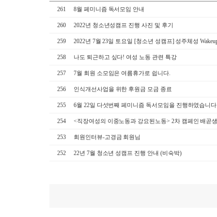
261
8월 페미니즘 독서모임 안내
260
2022년 청소년성캠프 진행 사진 및 후기
259
2022년 7월 23일 토요일 [청소년 성캠프] 성주체성 Wakeup
258
나도 퇴근하고 싶다! 여성 노동 관련 특강
257
7월 회원 소모임은 여름휴가로 쉽니다.
256
인식개선사업을 위한 후원금 모금 종료
255
6월 22일 다섯번째 페미니즘 독서모임을 진행하였습니다
254
<직장여성의 이중노동과 강요된노동> 2차 캠페인 배곧
253
회원인터뷰-고경금 회원님
252
22년 7월 청소년 성캠프 진행 안내 (비숙박)