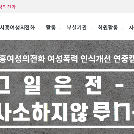
흥여성의전화
시흥여성의전화
활동
부설기관
회원활동
자