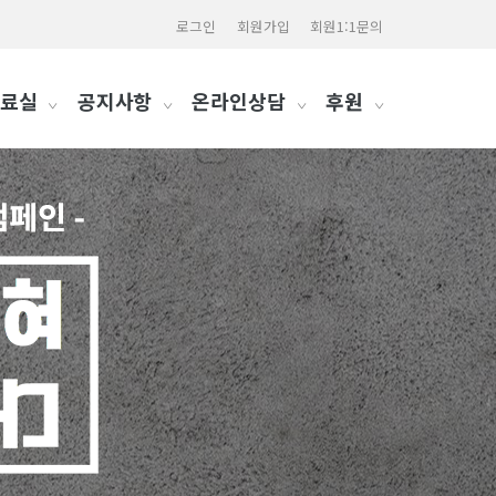
로그인
회원가입
회원1:1문의
료실
공지사항
온라인상담
후원