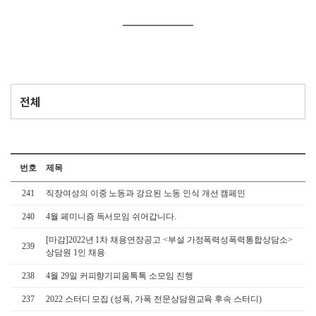
번호
제목
241
직장여성의 이중 노동과 강요된 노동 인식 개선 캠페인
240
4월 페미니즘 독서모임 쉬어갑니다.
[마감]2022년 1차 채용연장공고 <부설 가정폭력성폭력통합상담소>
239
상담원 1인 채용
238
4월 29일 커피향기피움톡톡 소모임 진행
237
2022 스터디 모집 (성폭, 가폭 전문상담원교육 후속 스터디)