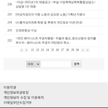
<마감>2022년 1차 채용공고 <부설 가정폭력성폭력통합상담소>
236
상담원 1인 채용
235
[여성직장인의 이중 노동과 강요된 노동] 기획단 지원서
234
[시흥여성의전화 회원 및 후원자 개인정보 이관 안내]
233
인권운동상 수상
<2022 페미니스트 주권자행동> 차별과 혐오, 증오선동의 정치를
232
부수자 - 페미니스트 주권자 10만명의 목소..
21
22
23
24
25
26
27
28
29
30
이용약관
개인정보취급방침
개인정보의 수집 및 이용목적
이메일무단수집거부