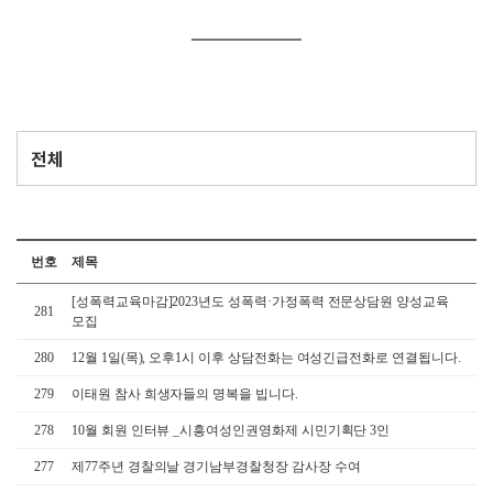
번호
제목
[성폭력교육마감]2023년도 성폭력·가정폭력 전문상담원 양성교육
281
모집
280
12월 1일(목), 오후1시 이후 상담전화는 여성긴급전화로 연결됩니다.
279
이태원 참사 희생자들의 명복을 빕니다.
278
10월 회원 인터뷰 _시흥여성인권영화제 시민기획단 3인
277
제77주년 경찰의날 경기남부경찰청장 감사장 수여