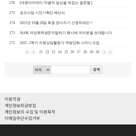
276
[대중아카데미 '차별적 일상을 뒤집는 질문들']
275
공모사업 시민기획단 해단식
274
2022년 10월 28일 회원 정다지기 신청하세요^^
273
제4회 여성폭력생존자말하기 행사에 여러분을 초대합니다.
272
2022 -2학기 자원상담활동가 역량강화 스터디 모집
21
22
23
24
25
26
27
28
29
30
이용약관
개인정보취급방침
개인정보의 수집 및 이용목적
이메일무단수집거부