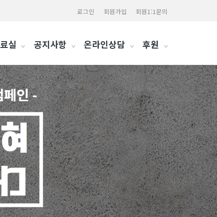
로그인
회원가입
회원1:1문의
료실
공지사항
온라인상담
후원