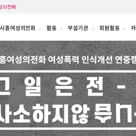
흥여성의전화
시흥여성의전화
활동
부설기관
회원활동
자