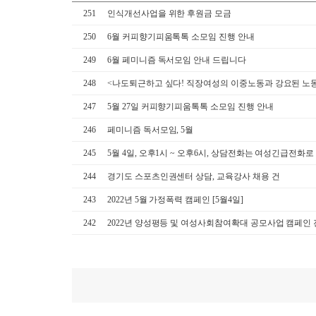
251
인식개선사업을 위한 후원금 모금
250
6월 커피향기피움톡톡 소모임 진행 안내
249
6월 페미니즘 독서모임 안내 드립니다
248
<나도퇴근하고 싶다! 직장여성의 이중노동과 강요된 노동>
247
5월 27일 커피향기피움톡톡 소모임 진행 안내
246
페미니즘 독서모임, 5월
245
5월 4일, 오후1시 ~ 오후6시, 상담전화는 여성긴급전화
244
경기도 스포츠인권센터 상담, 교육강사 채용 건
243
2022년 5월 가정폭력 캠페인 [5월4일]
242
2022년 양성평등 및 여성사회참여확대 공모사업 캠페인