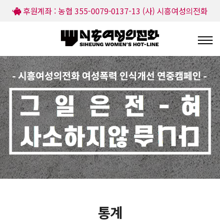
후원계좌 : 농협 355-0079-0137-13 (사) 시흥여성의전화
통계