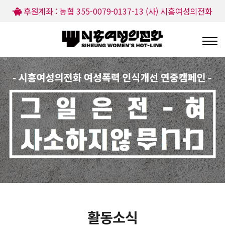
후원계좌 : 농협 355-0079-0137-13 (사) 시흥여성의전화
활동소식