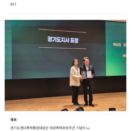
807
제목
경기도젠더폭력통합대응단 여성폭력추방주간 기념식
hit