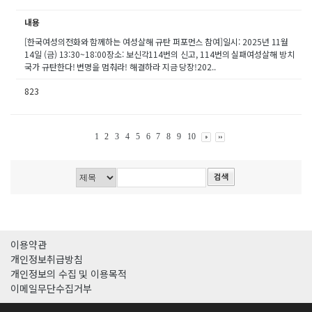
내용
[한국여성의전화와 함께하는 여성살해 규탄 퍼포먼스 참여]일시: 2025년 11월
14일 (금) 13:30~18:00장소: 보신각114번의 신고, 114번의 실패여성살해 방치
국가 규탄한다! 변명을 멈춰라! 해결하라 지금 당장!202..
823
1
2
3
4
5
6
7
8
9
10
이용약관
개인정보취급방침
개인정보의 수집 및 이용목적
이메일무단수집거부