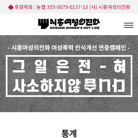
후원계좌 : 농협 355-0079-0137-13 (사) 시흥여성의전화
통계