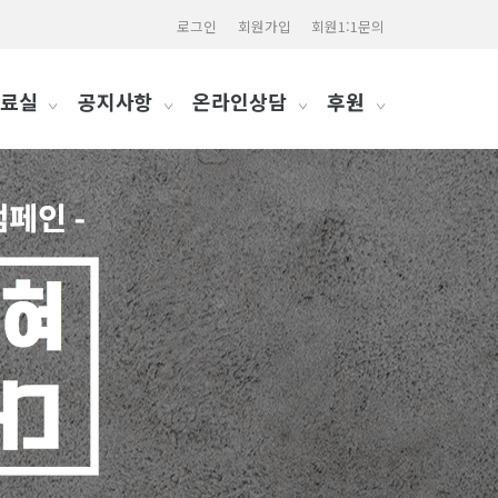
로그인
회원가입
회원1:1문의
료실
공지사항
온라인상담
후원