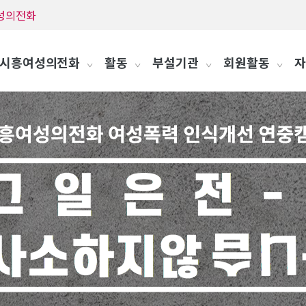
흥여성의전화
시흥여성의전화
활동
부설기관
회원활동
자