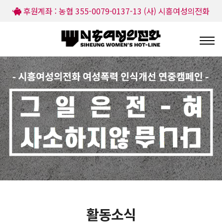
후원계좌 : 농협 355-0079-0137-13 (사) 시흥여성의전화
활동소식