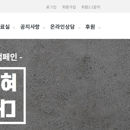
로그인
회원가입
회원1:1문의
료실
공지사항
온라인상담
후원