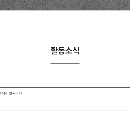
활동소식
죄예방교육> 4강