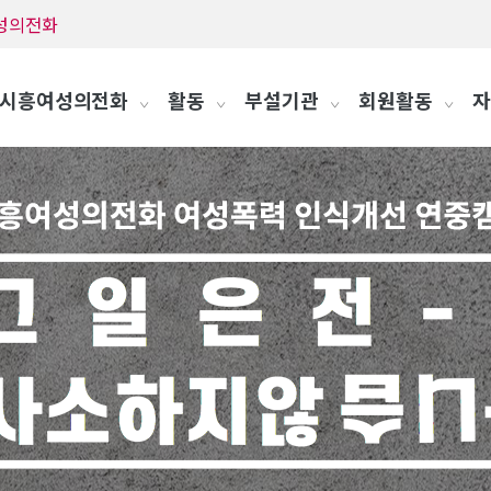
흥여성의전화
시흥여성의전화
활동
부설기관
회원활동
자