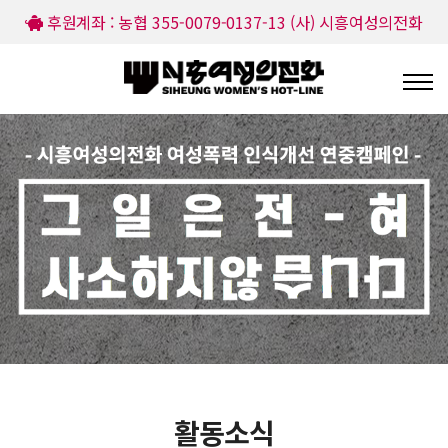
후원계좌 : 농협 355-0079-0137-13 (사) 시흥여성의전화
활동소식