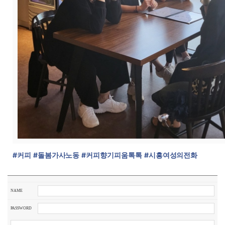
#커피
#돌봄가사노동
#커피향기피움톡톡
#시흥여성의전화
NAME
PASSWORD