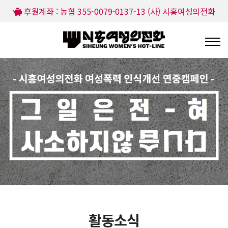
후원계좌 : 농협 355-0079-0137-13 (사) 시흥여성의전화
활동소식